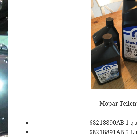
Mopar Teile
68218890AB
1 qu
68218891AB
5 Li