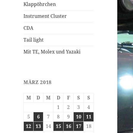
Klappöhrchen
Instrument Cluster
CDA
Tail light
Mit TE, Molex und Yazaki
MÄRZ 2018
M
D
M
D
F
S
S
1
2
3
4
5
6
7
8
9
10
11
12
13
14
15
16
17
18