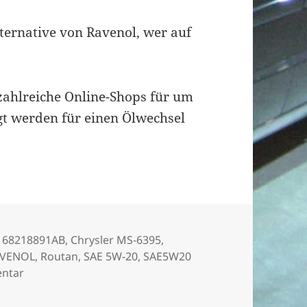
lternative von Ravenol, wer auf
 zahlreiche Online-Shops für um
igt werden für einen Ölwechsel
r
,
68218891AB
,
Chrysler MS-6395
,
AVENOL
,
Routan
,
SAE 5W-20
,
SAE5W20
zu SAE5W20
entar