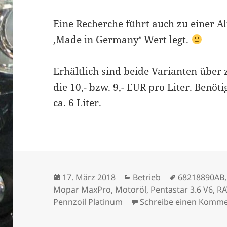
Eine Recherche führt auch zu einer A
‚Made in Germany‘ Wert legt.
Erhältlich sind beide Varianten über
die 10,- bzw. 9,- EUR pro Liter. Benöt
ca. 6 Liter.
Veröffentlicht
Kategorien
Schlagwörte
17. März 2018
Betrieb
68218890AB
am
Mopar MaxPro
,
Motoröl
,
Pentastar 3.6 V6
,
R
Pennzoil Platinum
Schreibe einen Komm