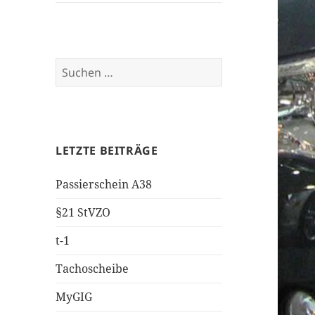
Suchen
nach:
LETZTE BEITRÄGE
Passierschein A38
§21 StVZO
t-1
Tachoscheibe
MyGIG