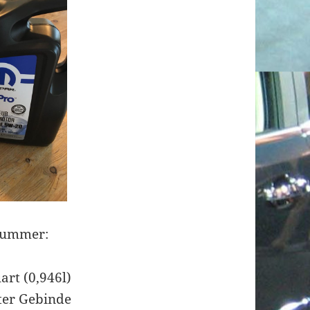
nummer:
art (0,946l)
ter Gebinde