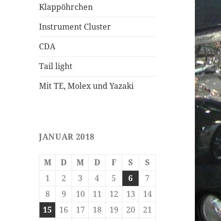
Klappöhrchen
Instrument Cluster
CDA
Tail light
Mit TE, Molex und Yazaki
JANUAR 2018
M
D
M
D
F
S
S
1
2
3
4
5
6
7
8
9
10
11
12
13
14
15
16
17
18
19
20
21