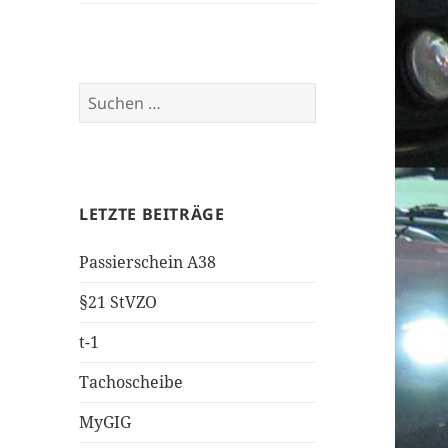
Suchen
nach:
LETZTE BEITRÄGE
Passierschein A38
§21 StVZO
t-1
Tachoscheibe
MyGIG