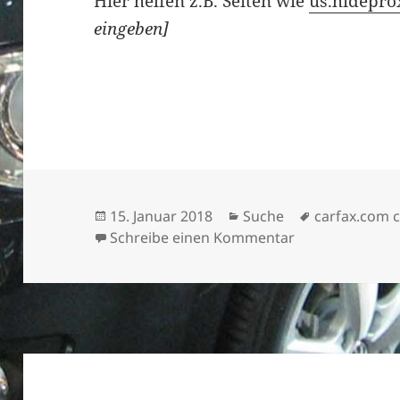
Hier helfen z.B. Seiten wie
us.hidepro
eingeben]
Veröffentlicht
Kategorien
Schlagwörte
15. Januar 2018
Suche
carfax.com c
am
zu carfax.com
Schreibe einen Kommentar