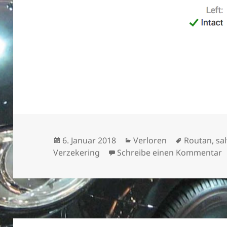
Veröffentlicht
Kategorien
Schlagwört
6. Januar 2018
Verloren
Routan
,
sa
am
z
Verzekering
Schreibe einen Kommentar