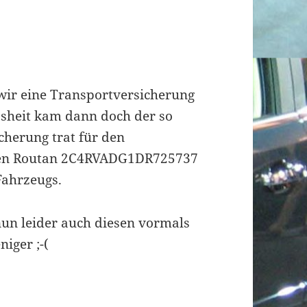
wir eine Transportversicherung
sheit kam dann doch der so
cherung trat für den
ierten Routan 2C4RVADG1DR725737
Fahrzeugs.
 nun leider auch diesen vormals
iger ;-(