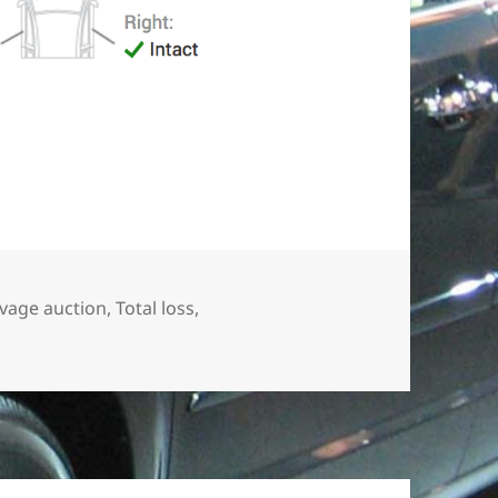
er
lvage auction
,
Total loss
,
u Verzekering