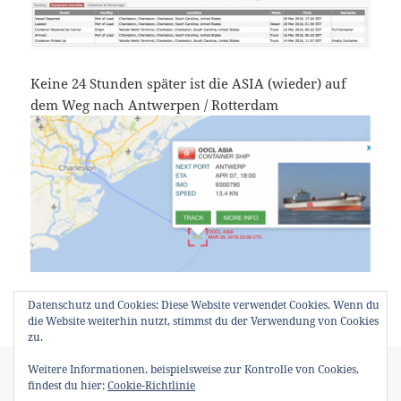
Keine 24 Stunden später ist die ASIA (wieder) auf
dem Weg nach Antwerpen / Rotterdam
hier geht’s zum ->
Tracking
Datenschutz und Cookies: Diese Website verwendet Cookies. Wenn du
die Website weiterhin nutzt, stimmst du der Verwendung von Cookies
zu.
Veröffentlicht
Kategorien
Schlagwörter
29. März 2018
Transport
Port of Load
,
South Carolina
Weitere Informationen, beispielsweise zur Kontrolle von Cookies,
am
zu POL
Ports
,
Wando Welch Terminal
Schreibe einen Kommentar
findest du hier:
Cookie-Richtlinie