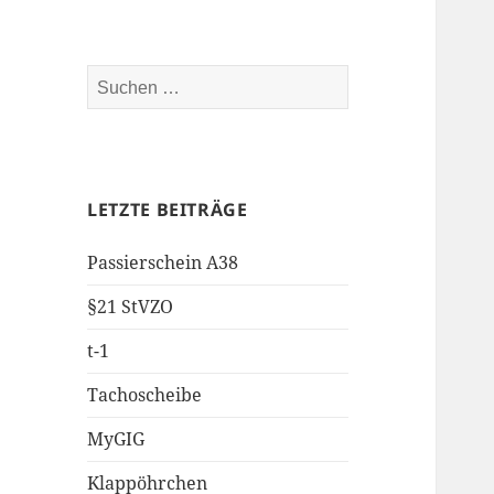
Suchen
nach:
LETZTE BEITRÄGE
Passierschein A38
§21 StVZO
t-1
Tachoscheibe
MyGIG
Klappöhrchen