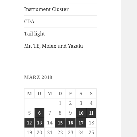
Instrument Cluster
CDA
Tail light
Mit TE, Molex und Yazaki
MÄRZ 2018
M
D
M
D
F
S
S
1
2
3
4
5
7
8
9
6
10
11
14
18
12
13
15
16
17
19
20
21
22
23
24
25