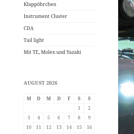
Klappöhrchen
Instrument Cluster
CDA
Tail light
Mit TE, Molex und Yazaki
AUGUST 2026
M
D
M
D
F
S
S
1
2
3
4
5
6
7
8
9
10
11
12
13
14
15
16