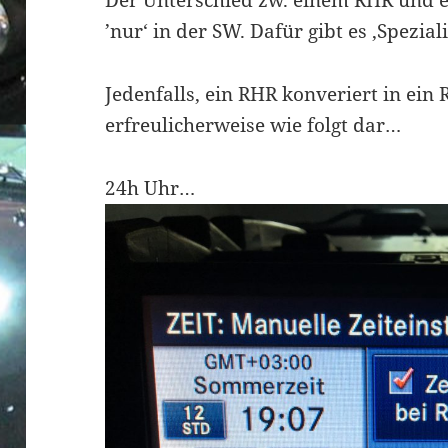
Der Unterschied zw. einem RHR und e
’nur‘ in der SW. Dafür gibt es ‚Spezial
Jedenfalls, ein RHR konveriert in ein 
erfreulicherweise wie folgt dar…
24h Uhr…