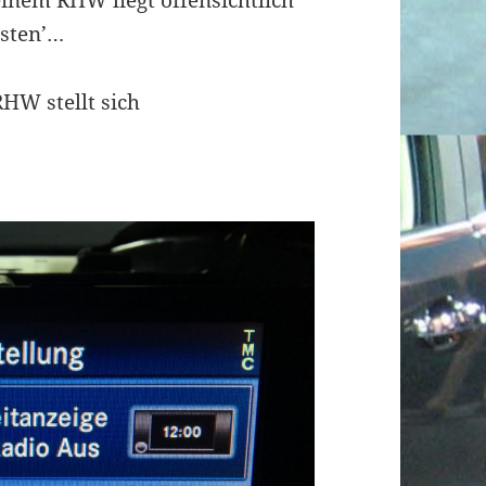
inem RHW liegt offensichtlich
isten’…
RHW stellt sich