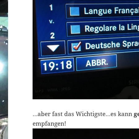
…aber fast das Wichtigste…es kann
g
empfangen!