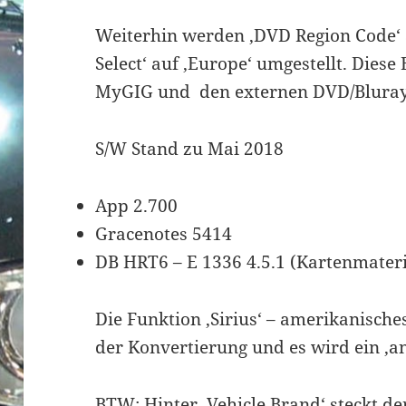
Weiterhin werden ‚DVD Region Code‘ 
Select‘ auf ‚Europe‘ umgestellt. Diese 
MyGIG und den externen DVD/Bluray
S/W Stand zu Mai 2018
App 2.700
Gracenotes 5414
DB HRT6 – E 1336 4.5.1 (Kartenmateri
Die Funktion ‚Sirius‘ – amerikanisches
der Konvertierung und es wird ein ‚an
BTW: Hinter ‚Vehicle Brand‘ steckt d