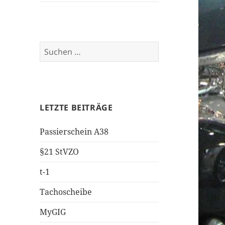
Suchen
nach:
LETZTE BEITRÄGE
Passierschein A38
§21 StVZO
t-1
Tachoscheibe
MyGIG