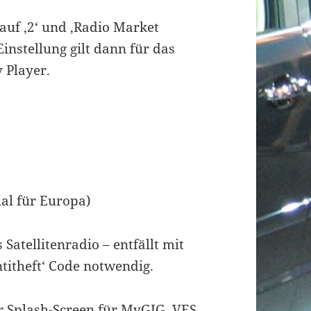
auf ‚2‘ und ‚Radio Market
Einstellung gilt dann für das
 Player.
al für Europa)
 Satellitenradio – entfällt mit
titheft‘ Code notwendig.
er Splash-Screen für MyGIG, VES