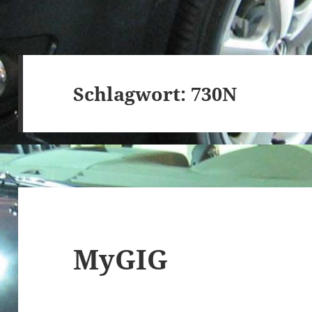
Schlagwort:
730N
MyGIG