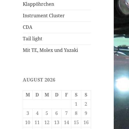
Klappöhrchen
Instrument Cluster
CDA
Tail light
Mit TE, Molex und Yazaki
AUGUST 2026
M
D
M
D
F
S
S
1
2
3
4
5
6
7
8
9
10
11
12
13
14
15
16