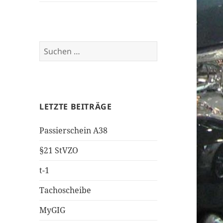
Suchen
nach:
LETZTE BEITRÄGE
Passierschein A38
§21 StVZO
t-1
Tachoscheibe
MyGIG