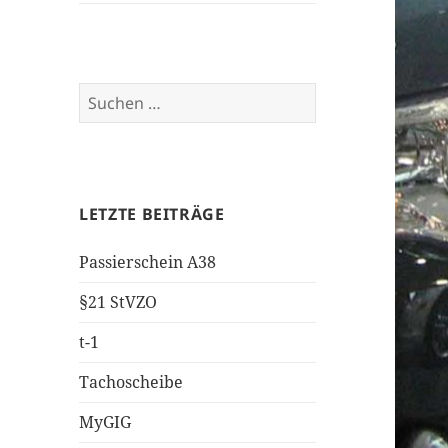
Suchen
nach:
LETZTE BEITRÄGE
Passierschein A38
§21 StVZO
t-1
Tachoscheibe
MyGIG