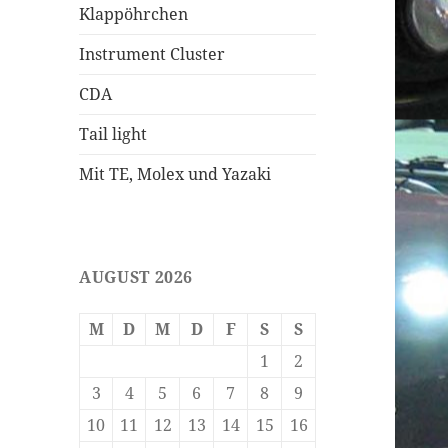
Klappöhrchen
Instrument Cluster
CDA
Tail light
Mit TE, Molex und Yazaki
AUGUST 2026
M
D
M
D
F
S
S
1
2
3
4
5
6
7
8
9
10
11
12
13
14
15
16