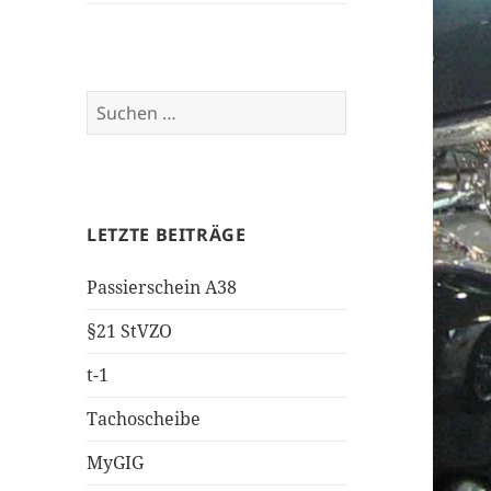
Suchen
nach:
LETZTE BEITRÄGE
Passierschein A38
§21 StVZO
t-1
Tachoscheibe
MyGIG