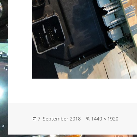
Veröffentlicht
Originalgröße
7. September 2018
1440 × 1920
am