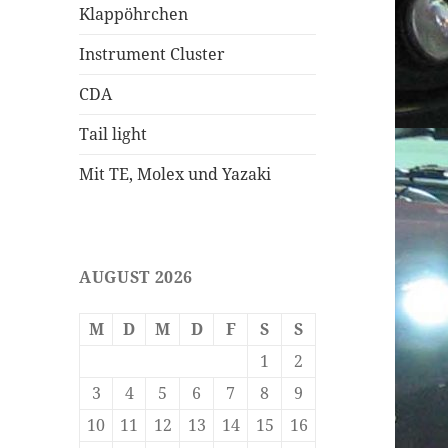
Klappöhrchen
Instrument Cluster
CDA
Tail light
Mit TE, Molex und Yazaki
AUGUST 2026
M
D
M
D
F
S
S
1
2
3
4
5
6
7
8
9
10
11
12
13
14
15
16