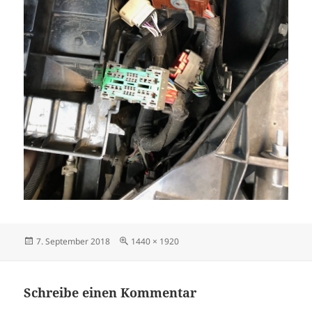
Veröffentlicht
Originalgröße
7. September 2018
1440 × 1920
am
Schreibe einen Kommentar