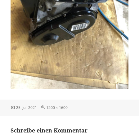
Veröffentlicht
Originalgröße
25. Juli 2021
1200 × 1600
am
Schreibe einen Kommentar